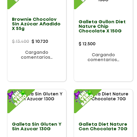
Brownie Chocolov
Galleta Gullon Diet
Sin Azúcar Añadido
Nature Chip
X 55g
Chocolate X 150G
$
13
.
400
$
10
.
720
$
12
.
500
Cargando
Cargando
comentarios…
comentarios…
Galleta Sin Gluten Y
Galleta Diet Nature
Sin Azucar 130G
Con Chocolate 70G