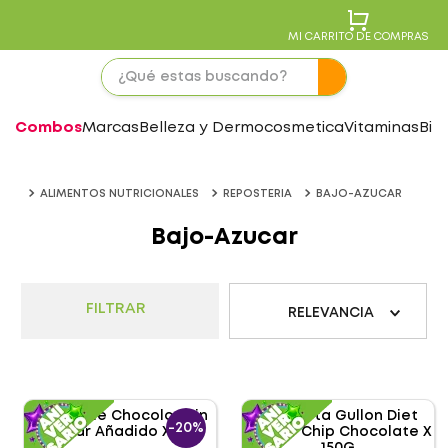
MI CARRITO DE COMPRAS
Combos
Marcas
Belleza y Dermocosmetica
Vitaminas
Bie
ALIMENTOS NUTRICIONALES
REPOSTERIA
BAJO-AZUCAR
Bajo-Azucar
FILTRAR
RELEVANCIA
-
20%