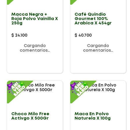
Macca Negra +
Café Quindío
Roja Polvo Vainilla X
Gourmet 100%
250g
Arabica X 454gr
$
24
.
100
$
40
.
700
Cargando
Cargando
comentarios…
comentarios…
Choco Milo Free
Maca En Polvo
Activgo X 500Gr
Naturela X 100g