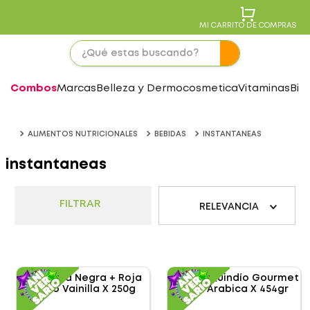
MI CARRITO DE COMPRAS
Combos
Marcas
Belleza y Dermocosmetica
Vitaminas
Bie
ALIMENTOS NUTRICIONALES
BEBIDAS
INSTANTANEAS
instantaneas
FILTRAR
RELEVANCIA