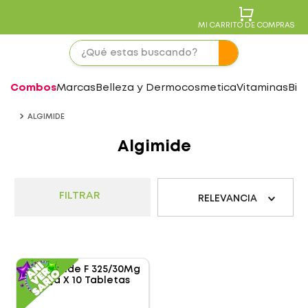
MI CARRITO DE COMPRAS
Combos
Marcas
Belleza y Dermocosmetica
Vitaminas
Bie
ALGIMIDE
Algimide
FILTRAR
RELEVANCIA