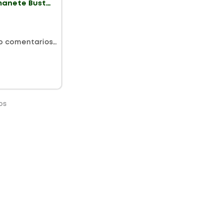
manete Busto
o comentarios…
os