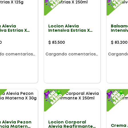
 Alevia
Locion Alevia
Balsam
iva Estrias X
Intensiva Estrias X
Intensi
250ml
125g
0
$
83
.
500
$
83
.
200
do comentarios…
Cargando comentarios…
Cargand
 Alevia Pezon
Locion Corporal
Crema 
ncia Materna
Alevia Reafirmante