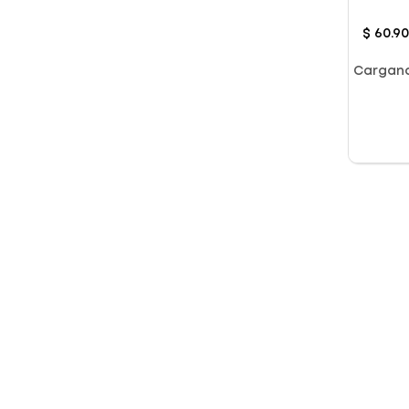
X 30g
$
60
.
9
Cargan