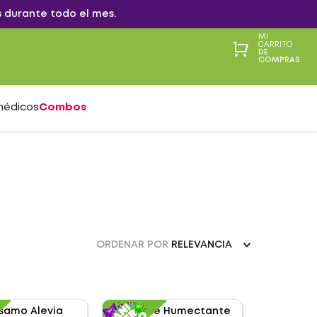
 durante todo el mes.
MI
CARRITO
DE
COMPRAS
médicos
Combos
ORDENAR POR
RELEVANCIA