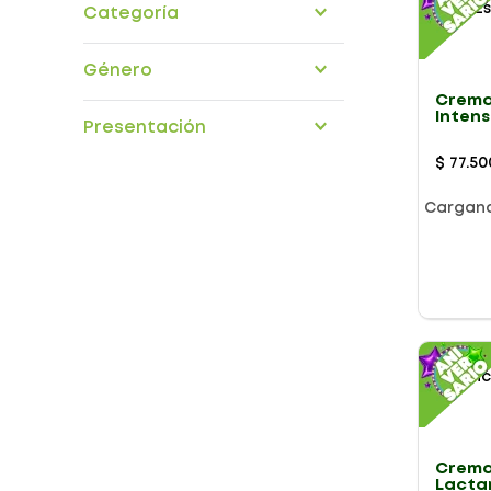
Categoría
articulos-maternidad
Género
Crema
MUJER
Intens
Presentación
125g
$
77
.
50
Cargan
Crema
Lacta