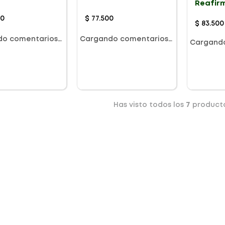
Reafir
X 250ml
X 125g
00
$
77
.
500
$
83
.
500
do comentarios…
Cargando comentarios…
Cargand
Has visto todos los
7
product