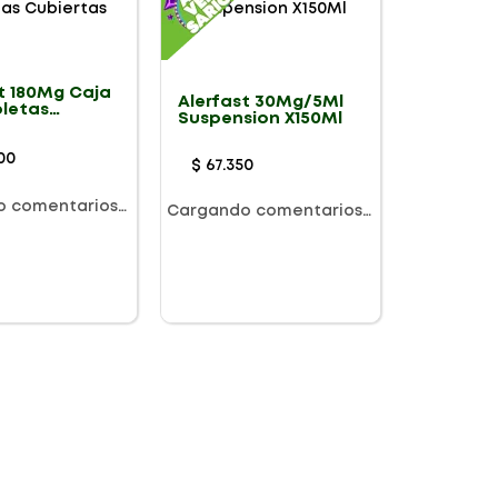
t 180Mg Caja
Alerfast 30Mg/5Ml
bletas
Suspension X150Ml
tas
00
$
67
.
350
o comentarios…
Cargando comentarios…