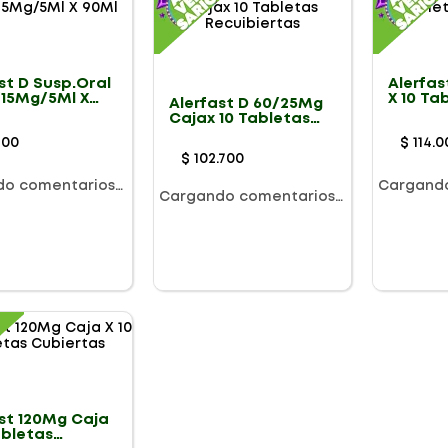
st D Susp.Oral
Alerfas
15Mg/5Ml X
X 10 Ta
Alerfast D 60/25Mg
Cubier
Cajax 10 Tabletas
Recuibiertas
200
$
114
.
0
$
102
.
700
do comentarios…
Cargand
Cargando comentarios…
st 120Mg Caja
abletas