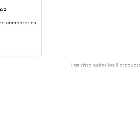
rtas
550
do comentarios…
Has visto todos los
5
product