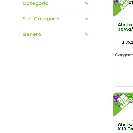
Categoría
medicamentos
Sub-Categoría
Alerfa
30Mg/
aparato-respiratorio
90Ml
Género
$
85
.
Cargan
Presentación
Alerfa
X 10 T