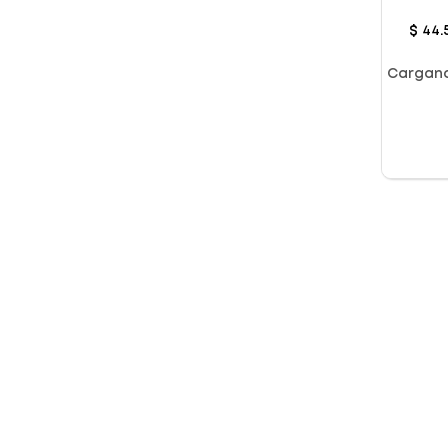
Cubie
$
44
.
Cargan
Segmento