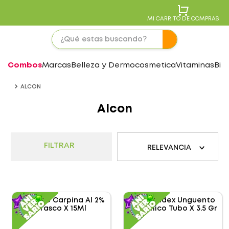
MI CARRITO DE COMPRAS
Combos
Marcas
Belleza y Dermocosmetica
Vitaminas
Bie
ALCON
Alcon
FILTRAR
RELEVANCIA