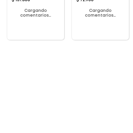
$
137
.
800
$
72
.
900
Cargando
Cargando
comentarios…
comentarios…