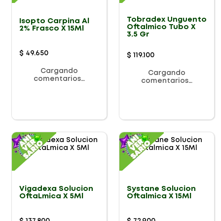
Tobradex Unguento
Isopto Carpina Al
Oftalmico Tubo X
2% Frasco X 15Ml
3.5 Gr
$
49
.
650
$
119
.
100
Cargando
Cargando
comentarios…
comentarios…
Vigadexa Solucion
Systane Solucion
OftaLmica X 5Ml
Oftalmica X 15Ml