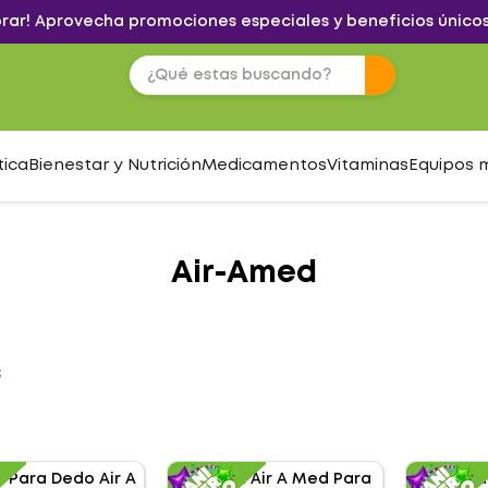
brar! Aprovecha promociones especiales y beneficios únicos
tica
Bienestar y Nutrición
Medicamentos
Vitaminas
Equipos 
Air-Amed
S