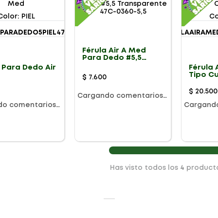
Color
:
PIEL
Co
Férula Air A Med
Para Dedo #5,5
Transparente 47C-
 Para Dedo Air
Férula 
0360-5,5
d
Tipo C
$
7
.
600
$
20
.
500
Cargando comentarios…
do comentarios…
Cargand
Has visto todos los
4
product