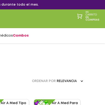
 durante todo el mes.
MI
CARRITO
DE
COMPRAS
médicos
Combos
ORDENAR POR
RELEVANCIA