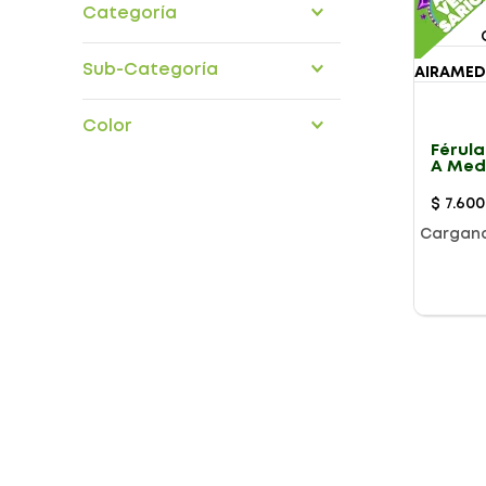
Categoría
ortopedia-traumatologia
Sub-Categoría
extremidades-inferiores
Color
Férula
A Me
$
7
.
600
Cargan
Género