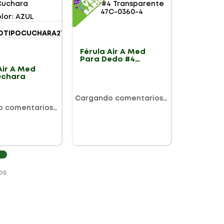
lor
:
AZUL
Férula Air A Med
Para Dedo #4
Transparente 47C-
Air A Med
0360-4
uchara
Cargando comentarios…
o comentarios…
os