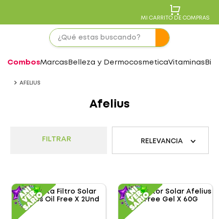
MI CARRITO DE COMPRAS
Combos
Marcas
Belleza y Dermocosmetica
Vitaminas
Bie
AFELIUS
Afelius
FILTRAR
RELEVANCIA