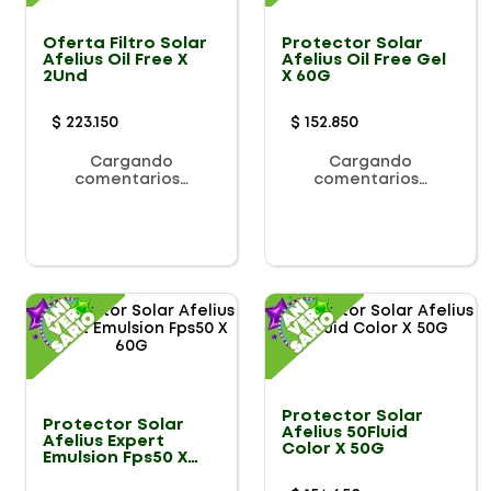
Oferta Filtro Solar
Protector Solar
Afelius Oil Free X
Afelius Oil Free Gel
2Und
X 60G
$
223
.
150
$
152
.
850
Cargando
Cargando
comentarios…
comentarios…
Protector Solar
Protector Solar
Afelius 50Fluid
Afelius Expert
Color X 50G
Emulsion Fps50 X
60G