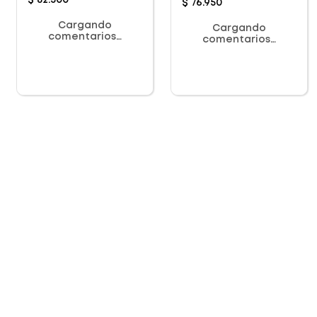
$
82
.
300
$
76
.
950
Cargando
Cargando
comentarios…
comentarios…