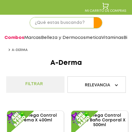
MI CARRITO DE COMPRAS
Combos
Marcas
Belleza y Dermocosmetica
Vitaminas
Bie
A-DERMA
A-Derma
FILTRAR
RELEVANCIA