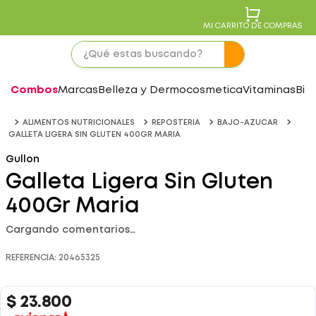
MI CARRITO DE COMPRAS
Combos
Marcas
Belleza y Dermocosmetica
Vitaminas
Bie
ALIMENTOS NUTRICIONALES
REPOSTERIA
BAJO-AZUCAR
GALLETA LIGERA SIN GLUTEN 400GR MARIA
Gullon
Galleta Ligera Sin Gluten
400Gr Maria
Cargando comentarios…
REFERENCIA
:
20465325
$
23
.
800