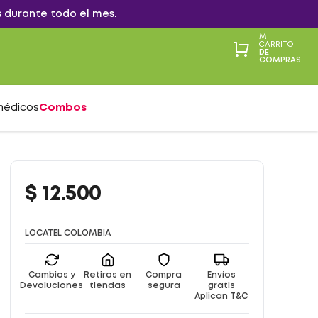
 durante todo el mes.
MI
CARRITO
DE
COMPRAS
médicos
Combos
$
12
.
500
LOCATEL COLOMBIA
Cambios y
Retiros en
Compra
Envíos
Devoluciones
tiendas
segura
gratis
Aplican T&C