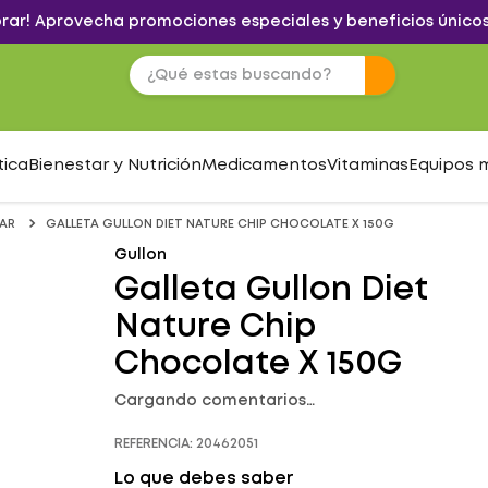
brar! Aprovecha promociones especiales y beneficios únicos
tica
Bienestar y Nutrición
Medicamentos
Vitaminas
Equipos 
AR
GALLETA GULLON DIET NATURE CHIP CHOCOLATE X 150G
Gullon
Galleta Gullon Diet
Nature Chip
Chocolate X 150G
Cargando comentarios…
REFERENCIA
:
20462051
Lo que debes saber