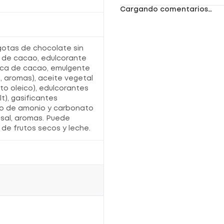
Cargando comentarios…
 gotas de chocolate sin
 de cacao, edulcorante
teca de cacao, emulgente
), aromas), aceite vegetal
lto oleico), edulcorantes
lt), gasificantes
do de amonio y carbonato
 sal, aromas. Puede
de frutos secos y leche.