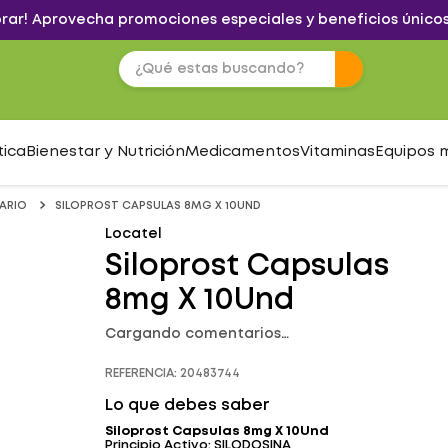
brar! Aprovecha promociones especiales y beneficios únicos
tica
Bienestar y Nutrición
Medicamentos
Vitaminas
Equipos 
ARIO
SILOPROST CAPSULAS 8MG X 10UND
Locatel
Siloprost Capsulas
8mg X 10Und
Cargando comentarios…
REFERENCIA
:
20483744
Lo que debes saber
Siloprost Capsulas 8mg X 10Und
Principio Activo: SILODOSINA