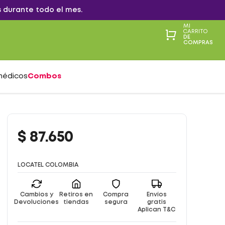
 durante todo el mes.
MI
CARRITO
DE
COMPRAS
médicos
Combos
$
87
.
650
LOCATEL COLOMBIA
Cambios y
Retiros en
Compra
Envíos
Devoluciones
tiendas
segura
gratis
Aplican T&C