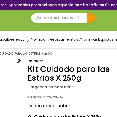
brar! Aprovecha promociones especiales y beneficios únicos
tica
Bienestar y Nutrición
Medicamentos
Vitaminas
Equipos 
 CUIDADO PARA LAS ESTRIAS X 250G
Palmers
Kit Cuidado para las
Estrias X 250g
Cargando comentarios…
REFERENCIA
:
20479624
Lo que debes saber