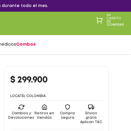
 durante todo el mes.
MI
CARRITO
DE
COMPRAS
médicos
Combos
$
299
.
900
LOCATEL COLOMBIA
Cambios y
Retiros en
Compra
Envíos
Devoluciones
tiendas
segura
gratis
Aplican T&C