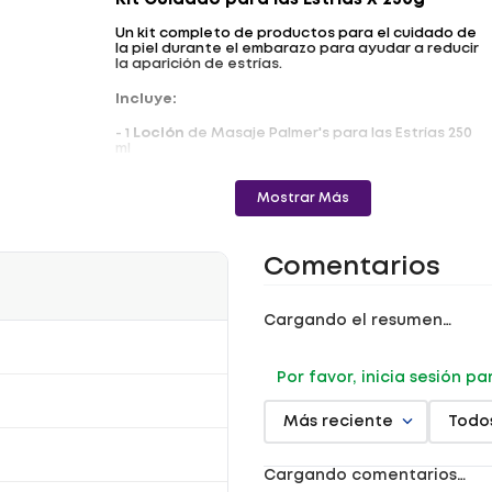
Kit Cuidado para las Estrias X 250g
Un kit completo de productos para el cuidado de
la piel durante el embarazo para ayudar a reducir
la aparición de estrías.
Incluye:
- 1
Loción
de Masaje Palmer's para las Estrías 250
ml
- 1
Aceite
Skin Therapy Oil 60ml
Mostrar Más
- 1
Crema Concentrada
Palmer's para las Estrías
125 gr
- 1
Bálsamo
para la panza - Estrias 125 grs
Comentarios
Registro Sanitario: NSOC32766-24CO
Cargando el resumen…
Por favor, inicia sesión p
Más reciente
Todo
Cargando comentarios…