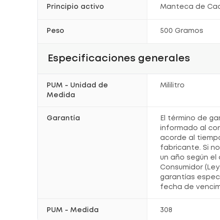
Principio activo
Manteca de Ca
Peso
500 Gramos
Especificaciones generales
PUM - Unidad de
Mililitro
Medida
Garantía
El término de ga
informado al co
acorde al tiemp
fabricante. Si n
un año según el 
Consumidor (Ley 
garantías espec
fecha de vencim
PUM - Medida
308