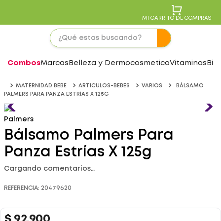
MI CARRITO DE COMPRAS
Combos
Marcas
Belleza y Dermocosmetica
Vitaminas
Bie
MATERNIDAD BEBE
ARTICULOS-BEBES
VARIOS
BÁLSAMO
PALMERS PARA PANZA ESTRÍAS X 125G
Palmers
Bálsamo Palmers Para
Panza Estrías X 125g
Cargando comentarios…
REFERENCIA
:
20479620
$
92
.
900