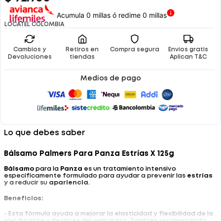
Acumula 0 millas ó redime 0 millas
LOCATEL COLOMBIA
Cambios y
Retiros en
Compra segura
Envíos gratis
Devoluciones
tiendas
Aplican T&C
Medios de pago
Lo que debes saber
Bálsamo Palmers Para Panza Estrías X 125g
Bálsamo
para la
Panza
es un tratamiento intensivo
específicamente formulado para ayudar a prevenir las
estrías
y a reducir su
apariencia
.
Beneficios:
- Esta fórmula ayuda a mejorar la elasticidad y flexibilidad de la
piel durante y después del embarazo. También recomendado