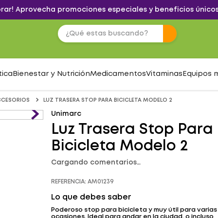
brar! Aprovecha promociones especiales y beneficios únicos
tica
Bienestar y Nutrición
Medicamentos
Vitaminas
Equipos 
CCESORIOS
LUZ TRASERA STOP PARA BICICLETA MODELO 2
Unimarc
Luz Trasera Stop Para
Bicicleta Modelo 2
Cargando comentarios…
REFERENCIA
:
AM01239
Lo que debes saber
Poderoso stop para bicicleta y muy útil para varias
ocasiones. Ideal para andar en la ciudad, o incluso