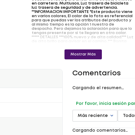
en carretera. Multiusos, Luz trasera de bicicleta
luz trasera de seguridad y de advertencia.
**INFORMACION IMPORTANTE *Este producto viene
en varios colores, El color de la foto es referencial
para que puedas ver los atributos del producto y
al mismo tiempo es la opción 1 nuestra de
despacho. Pero dejamos la aclaración para que lo
tengas presente por si te llegara en otro color.
***** DETALLES ***100% nuevo y de alta calidad.*** Luz
de alto brillo para avisar en el camino..*** Bonita
textura, antideslizante, se ve muy bien..***
Instalación rápida y sencilla con correa suave y
elástica..*** Resistente al agua..*** Recargable.***
Mostrar Más
Visibilidad lateral..*** Ideal para el ciclismo al aire
libre..*** 100LM.*** **INFORMACION IMPORTANTE *Este
producto viene en varios colores, El color de la
foto es referencial para que puedas ver los
Comentarios
atributos del producto y al mismo tiempo es la
opción 1 nuestra de despacho. Pero dejamos la
aclaración para que lo tengas presente por si te
llegara en otro color.**
Cargando el resumen…
Por favor, inicia sesión p
Más reciente
Todo
Cargando comentarios…