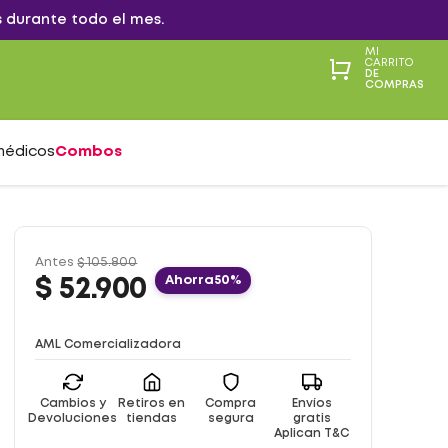
 durante todo el mes.
MI
CARRITO
DE
COMPRAS
médicos
Combos
Antes
$
105
.
800
Ahorra
50%
$
52
.
900
AML Comercializadora
Cambios y
Retiros en
Compra
Envíos
Devoluciones
tiendas
segura
gratis
Aplican T&C