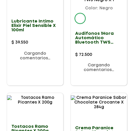
Color
:
Negro
Lubricante Íntimo
Elixir Piel Sensible X
100ml
Audífonos 1Hora
Automático
Bluetooth TWS
$
39
.
550
Negro X 1
Cargando
$
72
.
500
comentarios…
Cargando
comentarios…
Tostacos Ramo
Crema Paranice