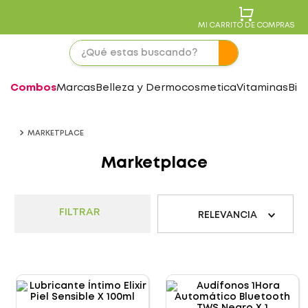
MI CARRITO DE COMPRAS
Combos
Marcas
Belleza y Dermocosmetica
Vitaminas
Bie
MARKETPLACE
Marketplace
FILTRAR
RELEVANCIA