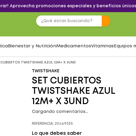
brar! Aprovecha promociones especiales y beneficios únicos
tica
Bienestar y Nutrición
Medicamentos
Vitaminas
Equipos 
 CUBIERTOS TWISTSHAKE AZUL 12M+ X 3UND
TWISTSHAKE
SET CUBIERTOS
TWISTSHAKE AZUL
12M+ X 3UND
Cargando comentarios…
REFERENCIA
:
20469355
Lo que debes saber