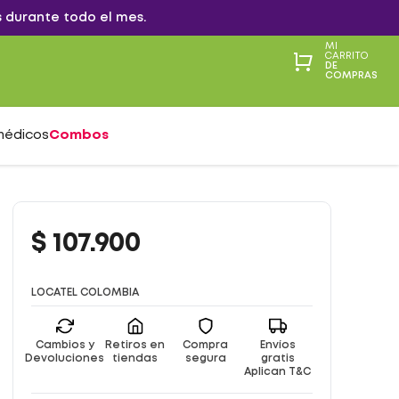
 durante todo el mes.
MI
CARRITO
DE
COMPRAS
médicos
Combos
$
107
.
900
LOCATEL COLOMBIA
Cambios y
Retiros en
Compra
Envíos
Devoluciones
tiendas
segura
gratis
Aplican T&C