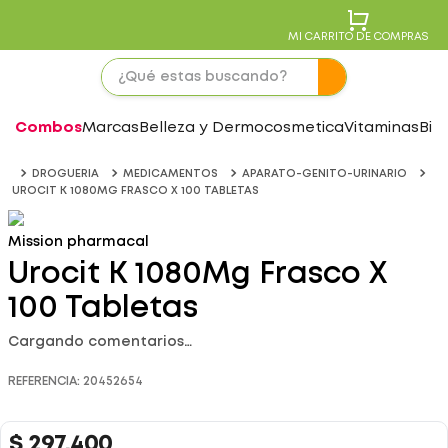
MI CARRITO DE COMPRAS
Combos
Marcas
Belleza y Dermocosmetica
Vitaminas
Bie
DROGUERIA
MEDICAMENTOS
APARATO-GENITO-URINARIO
UROCIT K 1080MG FRASCO X 100 TABLETAS
Mission pharmacal
Urocit K 1080Mg Frasco X
100 Tabletas
Cargando comentarios…
REFERENCIA
:
20452654
$
297
.
400