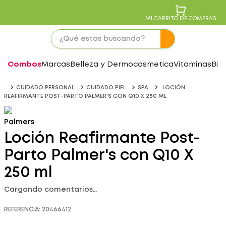
MI CARRITO DE COMPRAS
Combos
Marcas
Belleza y Dermocosmetica
Vitaminas
Bie
CUIDADO PERSONAL
CUIDADO PIEL
SPA
LOCIÓN
REAFIRMANTE POST-PARTO PALMER'S CON Q10 X 250 ML
Palmers
Loción Reafirmante Post-
Parto Palmer's con Q10 X
250 ml
Cargando comentarios…
REFERENCIA
:
20466412