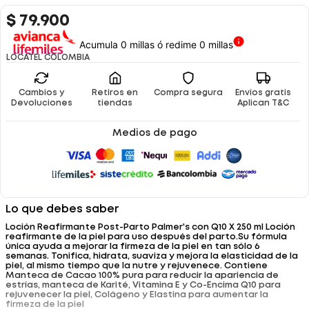
$
79
.
900
Acumula 0 millas ó redime 0 millas
LOCATEL COLOMBIA
Cambios y
Retiros en
Compra segura
Envíos gratis
Devoluciones
tiendas
Aplican T&C
Medios de pago
Lo que debes saber
Loción Reafirmante Post-Parto Palmer's con Q10 X 250 ml Loción
reafirmante de la piel para uso después del parto.Su fórmula
única ayuda a mejorar la firmeza de la piel en tan sólo 6
semanas. Tonifica, hidrata, suaviza y mejora la elasticidad de la
piel, al mismo tiempo que la nutre y rejuvenece. Contiene
Manteca de Cacao 100% pura para reducir la apariencia de
estrías, manteca de Karité, Vitamina E y Co-Encima Q10 para
rejuvenecer la piel, Colágeno y Elastina para aumentar la
firmeza de la piel