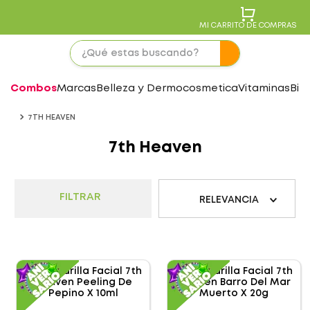
MI CARRITO DE COMPRAS
Combos
Marcas
Belleza y Dermocosmetica
Vitaminas
Bie
7TH HEAVEN
7th Heaven
FILTRAR
RELEVANCIA