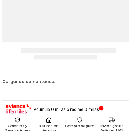
Cargando comentarios…
Acumula 0 millas ó redime 0 millas
Cambios y
Retiros en
Compra segura
Envíos gratis
Devoluciones
tiendas
Aplican T&C