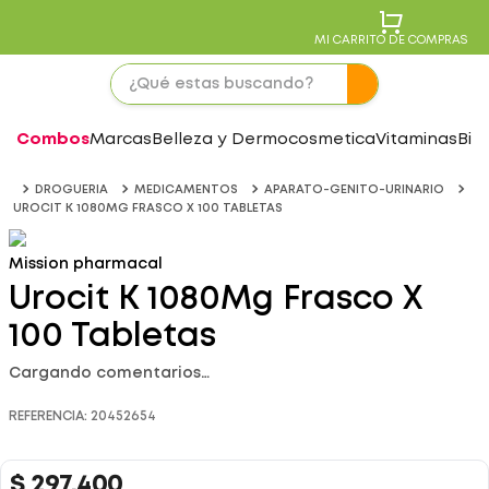
MI CARRITO DE COMPRAS
Combos
Marcas
Belleza y Dermocosmetica
Vitaminas
Bie
DROGUERIA
MEDICAMENTOS
APARATO-GENITO-URINARIO
UROCIT K 1080MG FRASCO X 100 TABLETAS
Mission pharmacal
Urocit K 1080Mg Frasco X
100 Tabletas
Cargando comentarios…
REFERENCIA
:
20452654
$
297
.
400