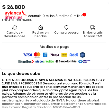
$
26
.
800
Acumula 0 millas ó redime 0 millas
LOCATEL COLOMBIA
Cambios y
Retiros en
Compra segura
Envíos gratis
Devoluciones
tiendas
Aplican T&C
Medios de pago
Lo que debes saber
OFERTA DESODORANTE NIVEA ACLARANTE NATURAL ROLLON 50G x
2UND EAN: 7702003009341 Desodorante con una Fórmula 3 en 1
que ayuda a recuperar el tono, disminuir manchas y protege la
piel. Con propiedades que aclaran y protegen la piel de las
axilas. Además de ofrecerte 48 horas de protección, es la
perfecta combinación entre la protección de un
antitranspirante y el cuidado de NIVEA. No contiene alcohol,
colorantes ni conservantes. Dermatológicamente Comprobado.
Uso Externo Registro Sanitario: NSOC45646-11CO