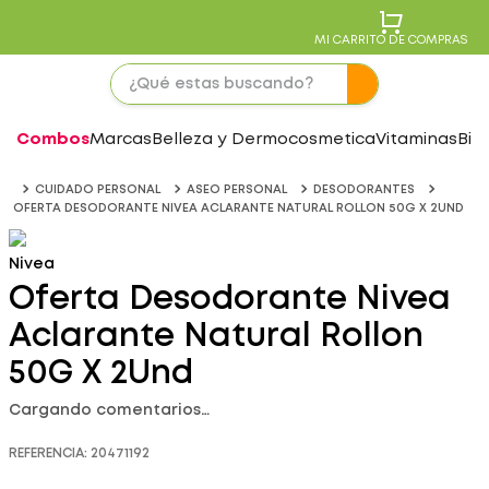
MI CARRITO DE COMPRAS
Combos
Marcas
Belleza y Dermocosmetica
Vitaminas
Bie
CUIDADO PERSONAL
ASEO PERSONAL
DESODORANTES
OFERTA DESODORANTE NIVEA ACLARANTE NATURAL ROLLON 50G X 2UND
Nivea
Oferta Desodorante Nivea
Aclarante Natural Rollon
50G X 2Und
Cargando comentarios…
REFERENCIA
:
20471192