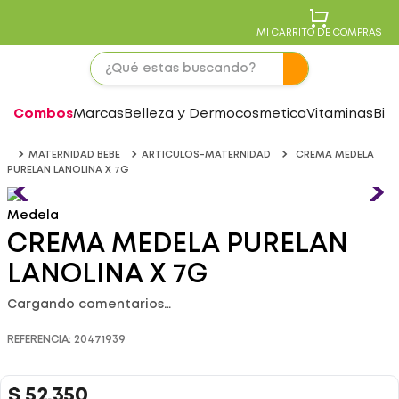
MI CARRITO DE COMPRAS
Combos
Marcas
Belleza y Dermocosmetica
Vitaminas
Bie
MATERNIDAD BEBE
ARTICULOS-MATERNIDAD
CREMA MEDELA
PURELAN LANOLINA X 7G
Medela
CREMA MEDELA PURELAN
LANOLINA X 7G
Cargando comentarios…
REFERENCIA
:
20471939
$
52
.
350