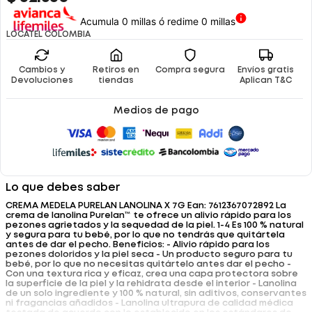
Acumula 0 millas ó redime 0 millas
LOCATEL COLOMBIA
Cambios y
Retiros en
Compra segura
Envíos gratis
Devoluciones
tiendas
Aplican T&C
Medios de pago
Lo que debes saber
CREMA MEDELA PURELAN LANOLINA X 7G Ean: 7612367072892 La
crema de lanolina Purelan™ te ofrece un alivio rápido para los
pezones agrietados y la sequedad de la piel. 1-4 Es 100 % natural
y segura para tu bebé, por lo que no tendrás que quitártela
antes de dar el pecho. Beneficios: - Alivio rápido para los
pezones doloridos y la piel seca - Un producto seguro para tu
bebé, por lo que no necesitas quitártelo antes dar el pecho -
Con una textura rica y eficaz, crea una capa protectora sobre
la superficie de la piel y la rehidrata desde el interior - Lanolina
de un solo ingrediente y 100 % natural, sin aditivos, conservantes
ni fragancias añadidos - Lanolina ultrapura de calidad médica