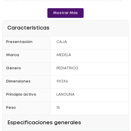
testada de acuerdo con lo establecido en los estándares de
seguridad más estrictos, los estándares de las farmacopeas
europea y estadounidense - Testada dermatológicamente,
hipoalergénica y apta para pieles sensibles.
Mostrar Más
Características
Presentación
CAJA
Marca
MEDELA
Género
PEDIATRICO
Dimensiones
9X3X6
Principio activo
LANOLINA
Peso
15
Especificaciones generales