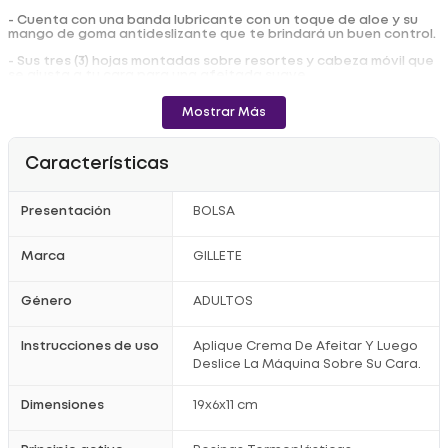
- Cuenta con una banda lubricante con un toque de aloe y su
mango de goma antideslizante que te brindará un buen control.
- Sus tres (3) hojas montadas sobre resortes y cabeza móvil que
se ajusta a tu cara para una afeitada suave.
- Prueba la Espuma de Afeitar Prestobarba Sensitive para una
Mostrar Más
mejor afeitada.
Beneficios
Características
- Más lubricación ideal para pieles sensibles, hasta 10 afeitadas
suaves.
Presentación
BOLSA
- Gillette Prestobarba3 Sensitive, con tecnología comfort gel
para un afeitado suave y al ras.
Marca
GILLETE
Precauciones
- No Se Deje Al Alcance De Niños, Producto No Perecedero, No
Género
ADULTOS
Exponer A Temperaturas Mayores A 48 C.
Uso
Instrucciones de uso
Aplique Crema De Afeitar Y Luego
Deslice La Máquina Sobre Su Cara.
- Aplique Crema De Afeitar Y Luego Deslice La Máquina Sobre Su
Cara.
Dimensiones
19x6x11 cm