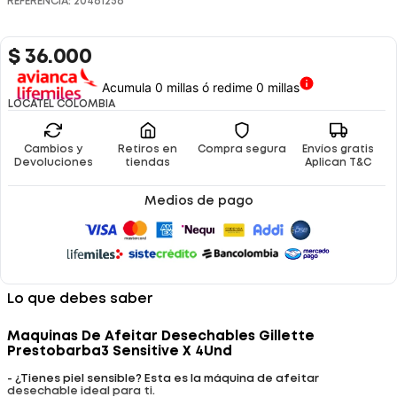
REFERENCIA
:
20461256
$
36
.
000
Acumula 0 millas ó redime 0 millas
LOCATEL COLOMBIA
Cambios y
Retiros en
Compra segura
Envíos gratis
Devoluciones
tiendas
Aplican T&C
Medios de pago
Lo que debes saber
Maquinas De Afeitar Desechables Gillette
Prestobarba3 Sensitive X 4Und
- ¿Tienes piel sensible? Esta es la máquina de afeitar
desechable ideal para ti.