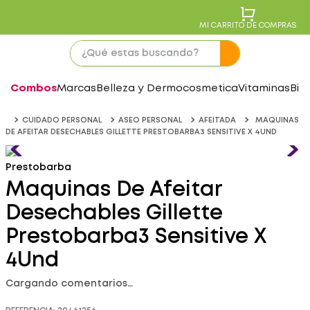
MI CARRITO DE COMPRAS
Combos
Marcas
Belleza y Dermocosmetica
Vitaminas
Bie
CUIDADO PERSONAL
ASEO PERSONAL
AFEITADA
MAQUINAS
DE AFEITAR DESECHABLES GILLETTE PRESTOBARBA3 SENSITIVE X 4UND
Prestobarba
Maquinas De Afeitar
Desechables Gillette
Prestobarba3 Sensitive X
4Und
Cargando comentarios…