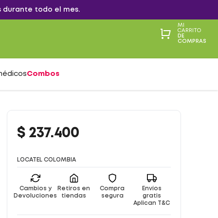
 durante todo el mes.
MI
CARRITO
DE
COMPRAS
médicos
Combos
$
237
.
400
LOCATEL COLOMBIA
Cambios y
Retiros en
Compra
Envíos
Devoluciones
tiendas
segura
gratis
Aplican T&C