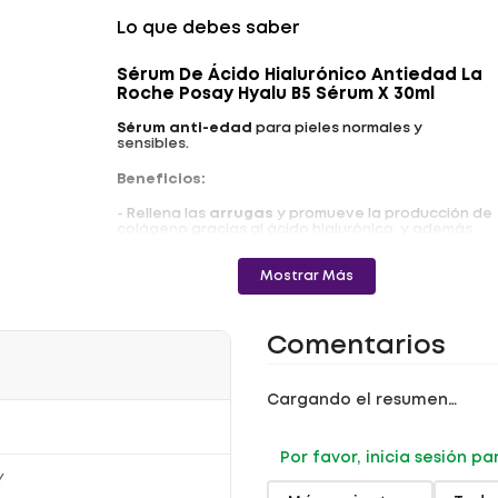
Lo que debes saber
Sérum De Ácido Hialurónico Antiedad La
Roche Posay Hyalu B5 Sérum X 30ml
Sérum anti-edad
para pieles normales y
sensibles.
Beneficios:
- Rellena las
arrugas
y promueve la producción de
colágeno gracias al ácido hialurónico, y además
contiene Vitamina B5 para disminuir la inflamación,
madecassoide para reparar la barrera de la piel, y
agua termal.
Mostrar Más
- Rellena, repara las arrugas y regenera la piel
sensible.
Comentarios
- Para las pieles más sensibles.
- Su uso es apto post tratamientos quirúrgicos a
partir del cuarto día.
Cargando el resumen…
- Con agua termal de La Roche Posay Corrige los
signos del envejecimiento de la piel.
Por favor, inicia sesión p
- Post tratamientos estéticos.
Y