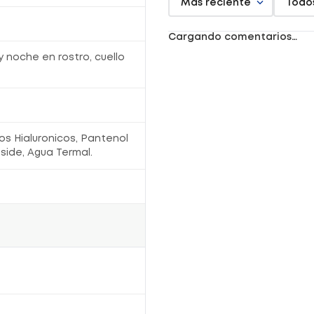
Más reciente
Todo
- Rellena, repara las arrugas y regenera la piel
sensible.
- Pieles normales y especialmente las sensibles
Cargando comentarios…
Registro Sanitario: NSOC83190-17CO
 noche en rostro, cuello
os Hialuronicos, Pantenol
ide, Agua Termal.