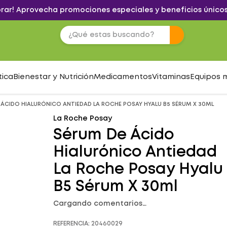
brar! Aprovecha promociones especiales y beneficios únicos
tica
Bienestar y Nutrición
Medicamentos
Vitaminas
Equipos 
 ÁCIDO HIALURÓNICO ANTIEDAD LA ROCHE POSAY HYALU B5 SÉRUM X 30ML
La Roche Posay
Sérum De Ácido
Hialurónico Antiedad
La Roche Posay Hyalu
B5 Sérum X 30ml
Cargando comentarios…
REFERENCIA
:
20460029