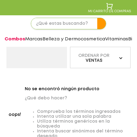
MI CARRITO DE COMPRAS
Combos
Marcas
Belleza y Dermocosmetica
Vitaminas
Bie
ORDENAR POR
VENTAS
No se encontró ningún producto
¿Qué debo hacer?
Comprueba los términos ingresados
oops!
Intenta utilizar una sola palabra
Utiliza términos genéricos en la
búsqueda
Intenta buscar sinónimos del término
deseado