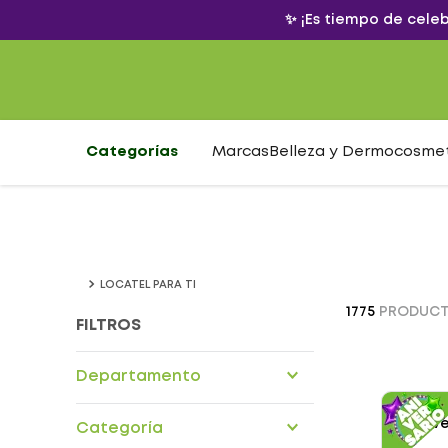
✨ ¡Es tiempo de cele
Categorías
Marcas
Belleza y Dermocosme
LOCATEL PARA TI
1775
PRODUC
FILTROS
Departamento
Alimentos nutricionales
Categoría
Cuidado personal