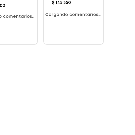
$
145
.
350
pf 50+ X 40Ml
300
Cargando comentarios…
o comentarios…