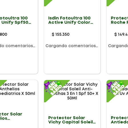
Fotoultra 100
Isdin Fotoultra 100
Protect
 Unify Spf50+
Active Unify Color
Roche 
Spf50+ X 50ml
Antheli
75Ml
800
$
155
.
350
$
149
.
4
do comentarios…
Cargando comentarios…
Cargand
ctor Solar
Protector Solar
Protec
lios
Vichy Capital Soleil
Antied
pediatrics X
Anti- Manchas 3 En 1
Capital