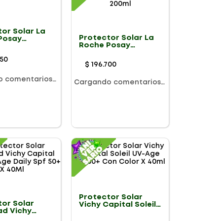
or Solar La
Protector Solar La
Posay
Roche Posay
os Bruma X
Anthelios Spray
50
Invisible Spf 50+ X
$
196
.
700
200ml
o comentarios…
Cargando comentarios…
Protector Solar
tor Solar
Vichy Capital Soleil
ad Vichy
UV-Age SPF50+ Con
 Soleil Uv Age
Color X 40ml