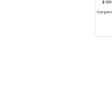
$
123
.
Cargan
Color
Compresión