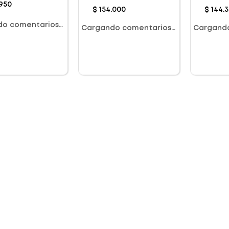
950
Spf 50+ X 50Ml
Daily S
$
154
.
000
$
144
.
do comentarios…
Cargando comentarios…
Cargand