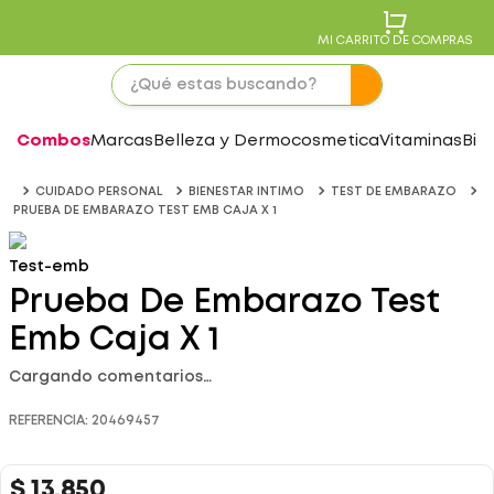
MI CARRITO DE COMPRAS
Combos
Marcas
Belleza y Dermocosmetica
Vitaminas
Bie
CUIDADO PERSONAL
BIENESTAR INTIMO
TEST DE EMBARAZO
PRUEBA DE EMBARAZO TEST EMB CAJA X 1
Test-emb
Prueba De Embarazo Test
Emb Caja X 1
Cargando comentarios…
REFERENCIA
:
20469457
$
13
.
850