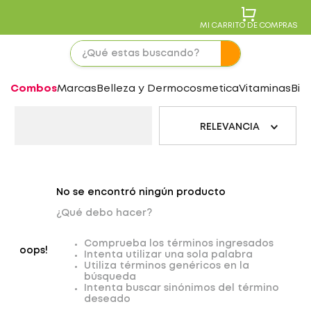
MI CARRITO DE COMPRAS
Combos
Marcas
Belleza y Dermocosmetica
Vitaminas
Bie
RELEVANCIA
No se encontró ningún producto
¿Qué debo hacer?
Comprueba los términos ingresados
oops!
Intenta utilizar una sola palabra
Utiliza términos genéricos en la
búsqueda
Intenta buscar sinónimos del término
deseado