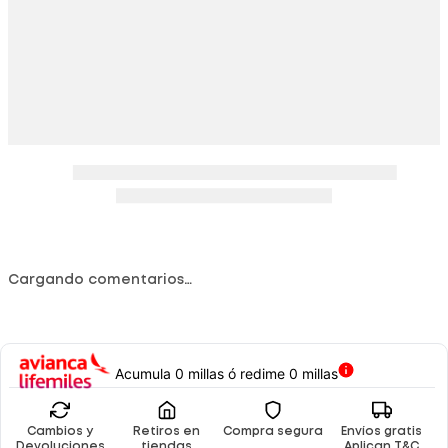
Cargando comentarios…
Acumula 0 millas ó redime 0 millas
Cambios y
Retiros en
Compra segura
Envíos gratis
Devoluciones
tiendas
Aplican T&C