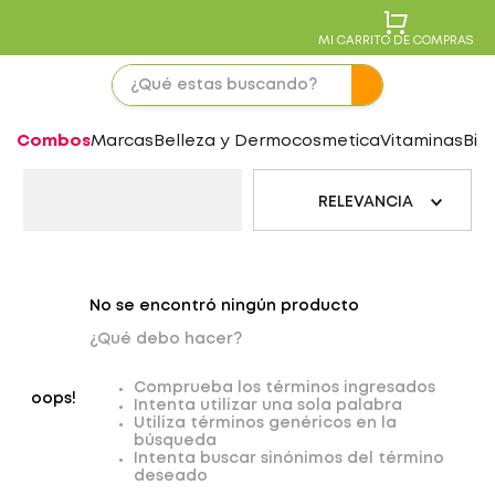
MI CARRITO DE COMPRAS
Combos
Marcas
Belleza y Dermocosmetica
Vitaminas
Bie
RELEVANCIA
No se encontró ningún producto
¿Qué debo hacer?
Comprueba los términos ingresados
oops!
Intenta utilizar una sola palabra
Utiliza términos genéricos en la
búsqueda
Intenta buscar sinónimos del término
deseado