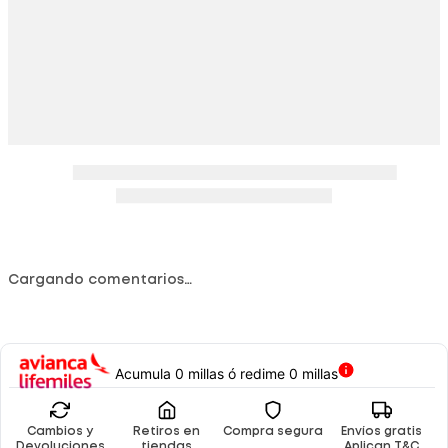
Cargando comentarios…
Acumula 0 millas ó redime 0 millas
Cambios y
Retiros en
Compra segura
Envíos gratis
Devoluciones
tiendas
Aplican T&C