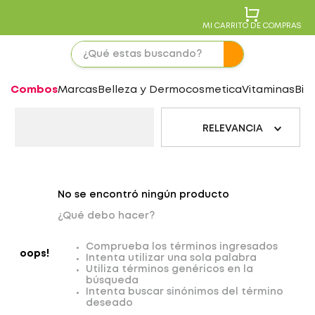
MI CARRITO DE COMPRAS
Combos
Marcas
Belleza y Dermocosmetica
Vitaminas
Bie
RELEVANCIA
No se encontró ningún producto
¿Qué debo hacer?
Comprueba los términos ingresados
oops!
Intenta utilizar una sola palabra
Utiliza términos genéricos en la
búsqueda
Intenta buscar sinónimos del término
deseado