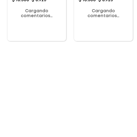
$
10
.
500
$
8
.
925
$
10
.
500
$
8
.
925
Cargando
Cargando
comentarios…
comentarios…