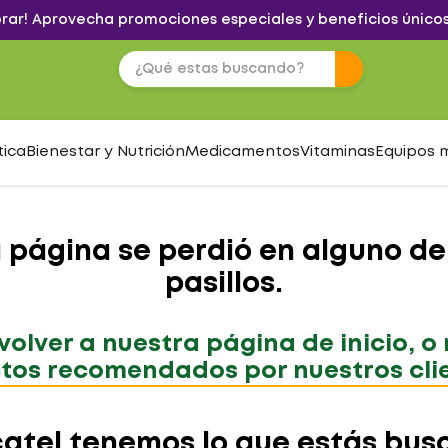
brar! Aprovecha promociones especiales y beneficios únicos
tica
Bienestar y Nutrición
Medicamentos
Vitaminas
Equipos 
a página se perdió en alguno de
pasillos.
olver a nuestra página de inicio, o
tos recomendados por nuestros clien
catel tenemos lo que estás bus