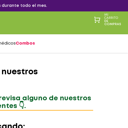
 durante todo el mes.
MI
CARRITO
DE
COMPRAS
médicos
Combos
 nuestros
 revisa alguno de nuestros
tes 👇.
cando: