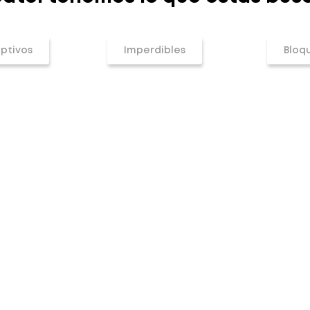
ptivos
Imperdibles
Bloq