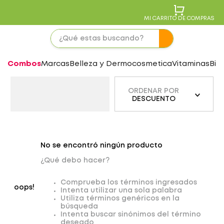
MI CARRITO DE COMPRAS
Combos
Marcas
Belleza y Dermocosmetica
Vitaminas
Bie
ORDENAR POR
DESCUENTO
No se encontró ningún producto
¿Qué debo hacer?
Comprueba los términos ingresados
oops!
Intenta utilizar una sola palabra
Utiliza términos genéricos en la
búsqueda
Intenta buscar sinónimos del término
deseado