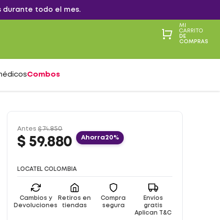
 durante todo el mes.
MI
CARRITO
DE
COMPRAS
médicos
Combos
Antes
$
74
.
850
Ahorra
20%
$
59
.
880
LOCATEL COLOMBIA
Cambios y
Retiros en
Compra
Envíos
Devoluciones
tiendas
segura
gratis
Aplican T&C