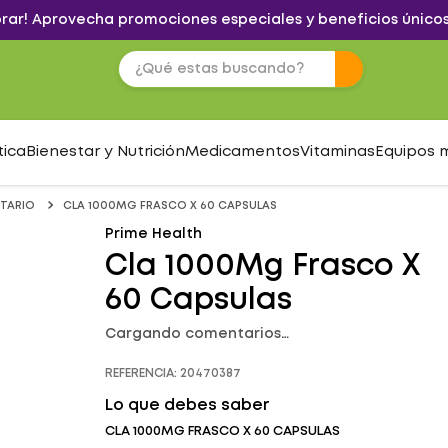
brar! Aprovecha promociones especiales y beneficios únicos
tica
Bienestar y Nutrición
Medicamentos
Vitaminas
Equipos 
TARIO
CLA 1000MG FRASCO X 60 CAPSULAS
Prime Health
Cla 1000Mg Frasco X
60 Capsulas
Cargando comentarios…
REFERENCIA
:
20470387
Lo que debes saber
CLA 1000MG FRASCO X 60 CAPSULAS