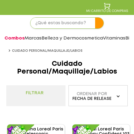
MI CARRITO DE COMPRAS
Combos
Marcas
Belleza y Dermocosmetica
Vitaminas
Bie
CUIDADO PERSONAL/MAQUILLAJE/LABIOS
Cuidado
Personal/Maquillaje/Labios
FILTRAR
ORDENAR POR
FECHA DE RELEASE