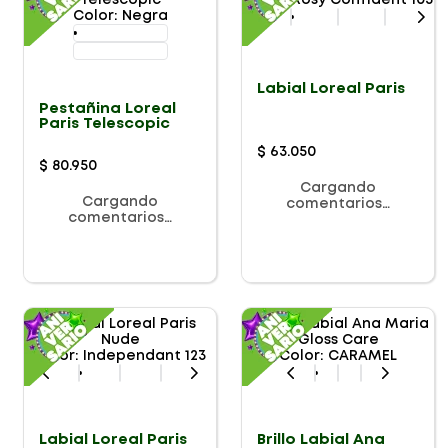
Color
:
Rosy Confident 103
Color
:
Negra
Labial Loreal Paris
Pestañina Loreal
Paris Telescopic
$
63
.
050
$
80
.
950
Cargando
Cargando
comentarios…
comentarios…
Color
:
Independant 123
Color
:
CARAMEL
Labial Loreal Paris
Brillo Labial Ana