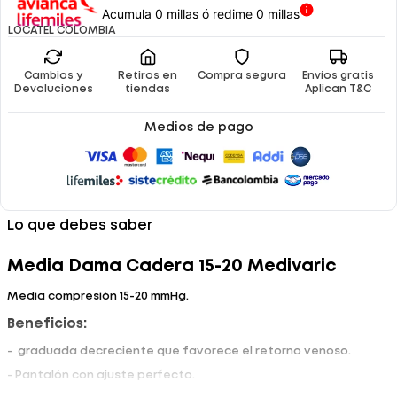
Acumula 0 millas ó redime 0 millas
LOCATEL COLOMBIA
Cambios y
Retiros en
Compra segura
Envíos gratis
Devoluciones
tiendas
Aplican T&C
Medios de pago
Lo que debes saber
Media Dama Cadera 15-20 Medivaric
Media compresión 15-20 mmHg.
Beneficios:
- graduada decreciente que favorece el retorno venoso.
- Pantalón con ajuste perfecto.