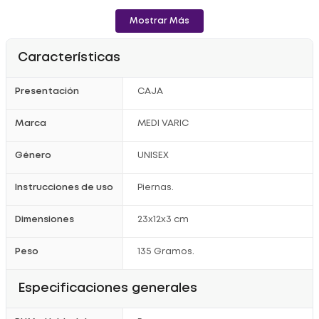
- Pie con plantilla que permite la transpiración.
Mostrar Más
Uso:
- Recomendadas por los médicos para controlar el cansancio,
Características
pesadez y calambres.
Registro Sanitario:
2011DM-00007944
Presentación
CAJA
Marca
MEDI VARIC
Género
UNISEX
Instrucciones de uso
Piernas.
Dimensiones
23x12x3 cm
Peso
135 Gramos.
Especificaciones generales