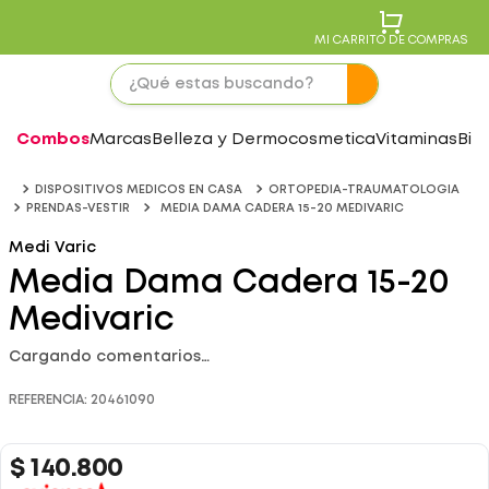
MI CARRITO DE COMPRAS
Combos
Marcas
Belleza y Dermocosmetica
Vitaminas
Bie
DISPOSITIVOS MEDICOS EN CASA
ORTOPEDIA-TRAUMATOLOGIA
PRENDAS-VESTIR
MEDIA DAMA CADERA 15-20 MEDIVARIC
Medi Varic
Media Dama Cadera 15-20
Medivaric
Cargando comentarios…
REFERENCIA
:
20461090
$
140
.
800