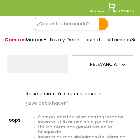
MI CARRITO DE COMPRAS
Combos
Marcas
Belleza y Dermocosmetica
Vitaminas
Bie
RELEVANCIA
No se encontró ningún producto
¿Qué debo hacer?
Comprueba los términos ingresados
oops!
Intenta utilizar una sola palabra
Utiliza términos genéricos en la
búsqueda
Intenta buscar sinónimos del término