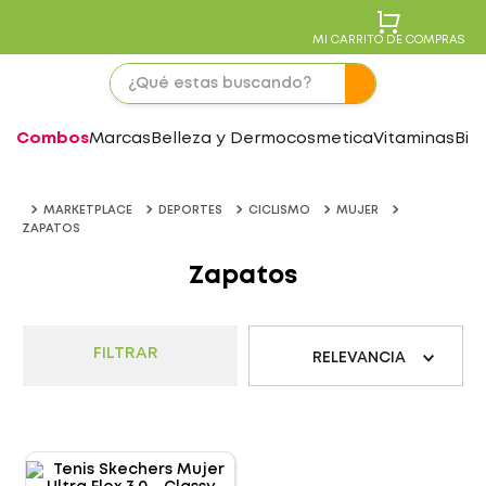
MI CARRITO DE COMPRAS
Combos
Marcas
Belleza y Dermocosmetica
Vitaminas
Bie
MARKETPLACE
DEPORTES
CICLISMO
MUJER
ZAPATOS
Zapatos
FILTRAR
RELEVANCIA