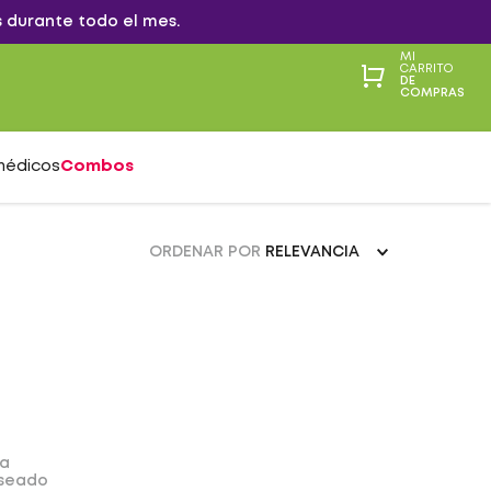
 durante todo el mes.
MI
CARRITO
DE
COMPRAS
médicos
Combos
ORDENAR POR
RELEVANCIA
da
eseado