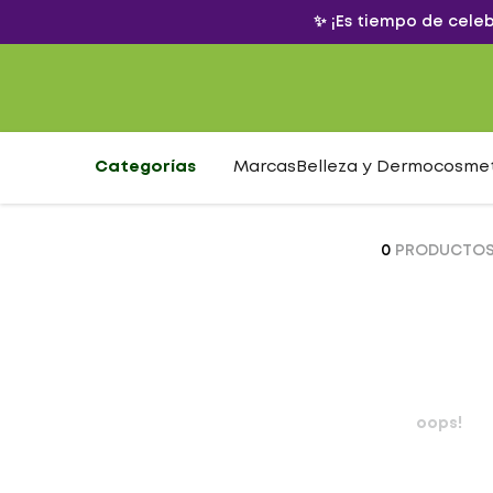
✨ ¡Es tiempo de cele
Categorías
Marcas
Belleza y Dermocosme
0
PRODUCTO
oops!