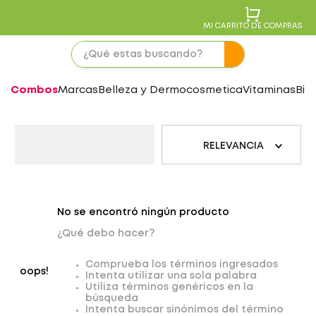
MI CARRITO DE COMPRAS
Combos
Marcas
Belleza y Dermocosmetica
Vitaminas
Bie
RELEVANCIA
No se encontró ningún producto
¿Qué debo hacer?
Comprueba los términos ingresados
oops!
Intenta utilizar una sola palabra
Utiliza términos genéricos en la
búsqueda
Intenta buscar sinónimos del término