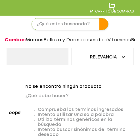
MI CARRITO DE COMPRAS
Combos
Marcas
Belleza y Dermocosmetica
Vitaminas
Bie
RELEVANCIA
No se encontró ningún producto
¿Qué debo hacer?
Comprueba los términos ingresados
oops!
Intenta utilizar una sola palabra
Utiliza términos genéricos en la
búsqueda
Intenta buscar sinónimos del término
deseado