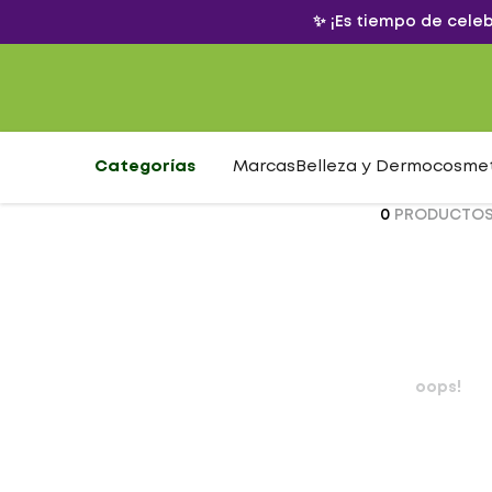
✨ ¡Es tiempo de cele
Categorías
Marcas
Belleza y Dermocosme
0
PRODUCTO
oops!