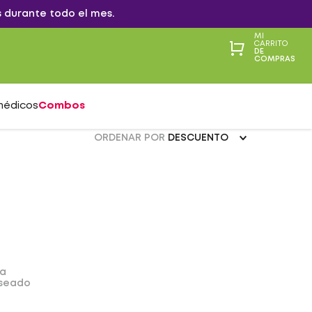
 durante todo el mes.
MI
CARRITO
DE
COMPRAS
médicos
Combos
ORDENAR POR
DESCUENTO
da
eseado