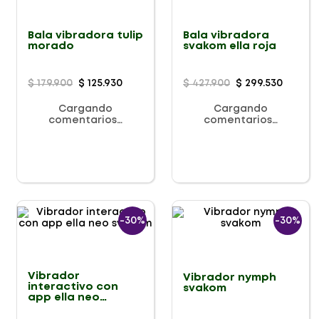
Bala vibradora tulip
Bala vibradora
morado
svakom ella roja
$
179
.
900
$
125
.
930
$
427
.
900
$
299
.
530
Cargando
Cargando
comentarios…
comentarios…
-
30%
-
30%
Vibrador
Vibrador nymph
interactivo con
svakom
app ella neo
svakom