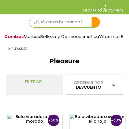
MI CARRITO DE COMPRAS
Combos
Marcas
Belleza y Dermocosmetica
Vitaminas
Bie
PLEASURE
Pleasure
FILTRAR
ORDENAR POR
DESCUENTO
-
30%
-
30%