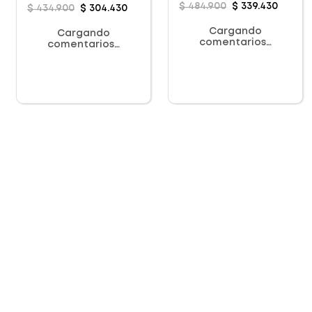
$
484
.
900
$
339
.
430
$
434
.
900
$
304
.
430
Cargando
Cargando
comentarios…
comentarios…