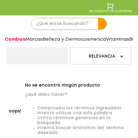
MI CARRITO DE COMPRAS
Combos
Marcas
Belleza y Dermocosmetica
Vitaminas
Bie
RELEVANCIA
No se encontró ningún producto
¿Qué debo hacer?
Comprueba los términos ingresados
oops!
Intenta utilizar una sola palabra
Utiliza términos genéricos en la
búsqueda
Intenta buscar sinónimos del término
deseado