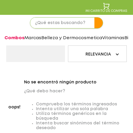
MI CARRITO DE COMPRAS
Combos
Marcas
Belleza y Dermocosmetica
Vitaminas
Bie
RELEVANCIA
No se encontró ningún producto
¿Qué debo hacer?
Comprueba los términos ingresados
oops!
Intenta utilizar una sola palabra
Utiliza términos genéricos en la
búsqueda
Intenta buscar sinónimos del término
deseado