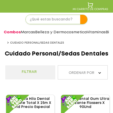
MI CARRITO DE COMPRAS
Combos
Marcas
Belleza y Dermocosmetica
Vitaminas
Bie
CUIDADO PERSONAL/SEDAS DENTALES
Cuidado Personal/Sedas Dentales
FILTRAR
ORDENAR POR