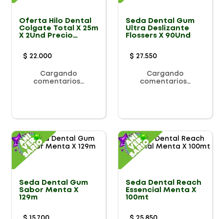
Oferta Hilo Dental
Seda Dental Gum
Colgate Total X 25m
Ultra Deslizante
X 2Und Precio
Flossers X 90Und
Especial
$
22
.
000
$
27
.
550
Cargando
Cargando
comentarios…
comentarios…
Seda Dental Gum
Seda Dental Reach
Sabor Menta X
Essencial Menta X
129m
100mt
$
15
.
700
$
25
.
850